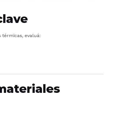
clave
s térmicas, evaluá:
materiales