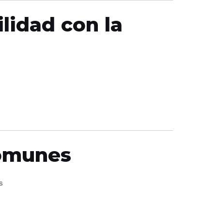
lidad con la
omunes
s