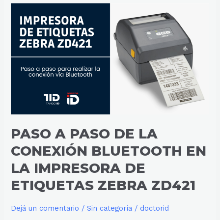
PASO
A
PASO
DE
LA
CONEXIÓN
BLUETOOTH
EN
LA
IMPRESORA
DE
ETIQUETAS
PASO A PASO DE LA
ZEBRA
ZD421
CONEXIÓN BLUETOOTH EN
LA IMPRESORA DE
ETIQUETAS ZEBRA ZD421
Dejá un comentario
/
Sin categoría
/
doctorid