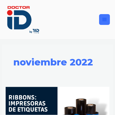
Ir
Main
al
contenido
Men
noviembre 2022
RIBBONS
PARA
IMPRESORAS
DE
ETIQUETAS