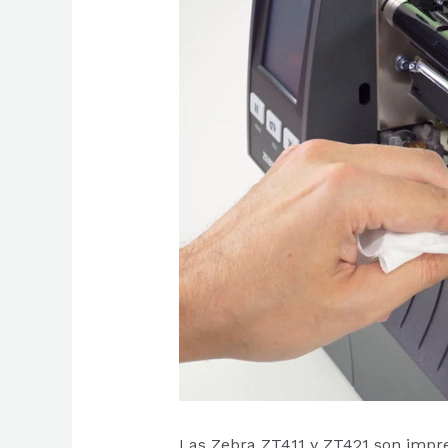
Las Zebra ZT411 y ZT421 son impre