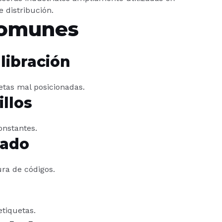
e distribución.
comunes
libración
etas mal posicionadas.
llos
onstantes.
rado
ra de códigos.
etiquetas.