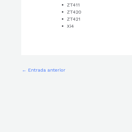
ZT411
ZT420
ZT421
Xi4
←
Entrada anterior