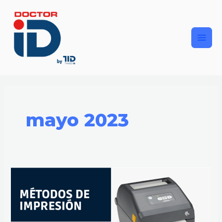
Ir
Main
al
contenido
Men
mayo 2023
¿CUÁLES
SON
LOS
MÉTODOS
DE