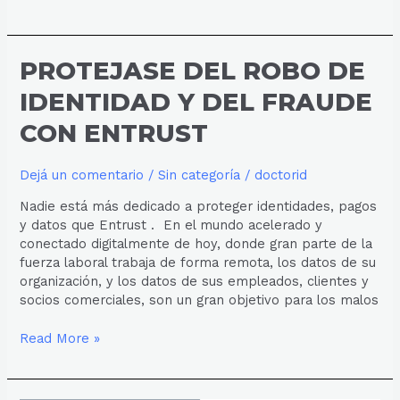
PROTEJASE
PROTEJASE DEL ROBO DE
DEL
IDENTIDAD Y DEL FRAUDE
ROBO
DE
CON ENTRUST
IDENTIDAD
Y
Dejá un comentario
/
Sin categoría
/
doctorid
DEL
FRAUDE
Nadie está más dedicado a proteger identidades, pagos
CON
y datos que Entrust . En el mundo acelerado y
ENTRUST
conectado digitalmente de hoy, donde gran parte de la
fuerza laboral trabaja de forma remota, los datos de su
organización, y los datos de sus empleados, clientes y
socios comerciales, son un gran objetivo para los malos
Read More »