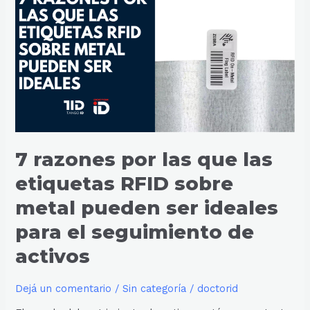
por
las
que
las
etiquetas
RFID
sobre
metal
pueden
ser
7 razones por las que las
ideales
para
etiquetas RFID sobre
el
seguimiento
metal pueden ser ideales
de
para el seguimiento de
activos
activos
Dejá un comentario
/
Sin categoría
/
doctorid