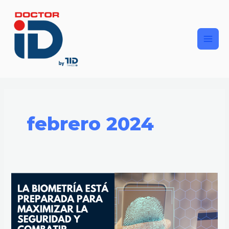
Ir
Main
al
contenido
Men
febrero 2024
La
biometría
está
preparada
para