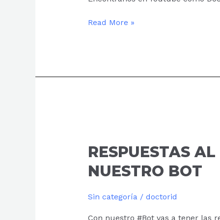
Read More »
RESPUESTAS
AL
INSTANTE
RESPUESTAS AL
CON
NUESTRO BOT
NUESTRO
BOT
Sin categoría
/
doctorid
Con nuestro #Bot vas a tener las r