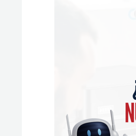
¿YA
CONOCES
NUESTRO
BOT?