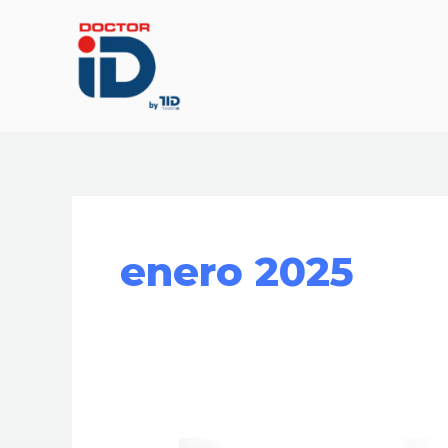
Ir
al
contenido
enero 2025