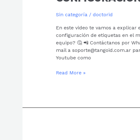
CONFIGURACIÓN
DE
Sin categoría
/
doctorid
LAS
En este video te vamos a explicar e
ETIQUETAS
configuración de etiquetas en el
equipo? 🤔 📲 Contáctanos por Wh
mail a soporte@tangoid.com.ar pa
Youtube como
Read More »
SOPORTE