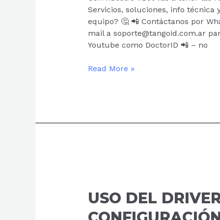
Servicios, soluciones, info técni
equipo? 🤔 📲 Contáctanos por Wh
mail a soporte@tangoid.com.ar pa
Youtube como DoctorID 📲 – no
Read More »
USO
DEL
DRIVER
USO DEL DRIVE
BARTENDER
CONFIGURACIÓN
Y