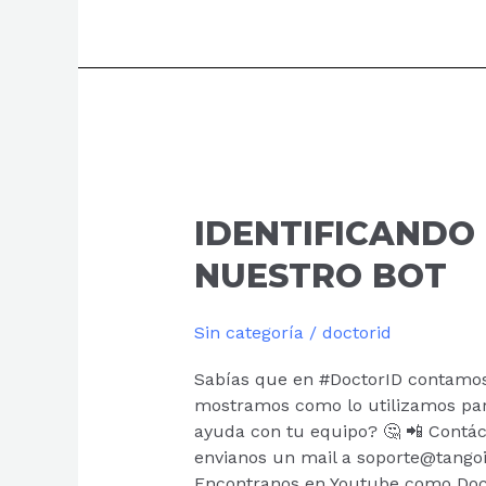
IDENTIFICANDO
IMPRESORAS
CON
IDENTIFICANDO
NUESTRO
NUESTRO BOT
BOT
Sin categoría
/
doctorid
Sabías que en #DoctorID contamos 
mostramos como lo utilizamos para
ayuda con tu equipo? 🤔 📲 Contá
envianos un mail a soporte@tango
Encontranos en Youtube como Doct