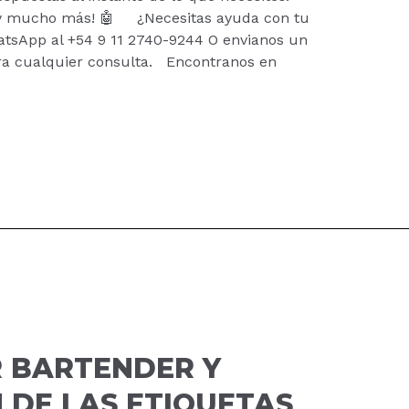
ca y mucho más! 🤖 ¿Necesitas ayuda con tu
atsApp al +54 9 11 2740-9244 O envianos un
ra cualquier consulta. Encontranos en
R BARTENDER Y
 DE LAS ETIQUETAS