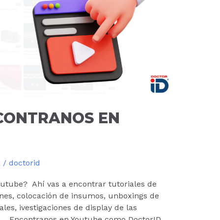
NCONTRANOS EN
a
/
doctorid
outube? Ahí vas a encontrar tutoriales de
ones, colocación de insumos, unboxings de
les, ivestigaciones de display de las
s Encontranos en Youtube como DoctorID