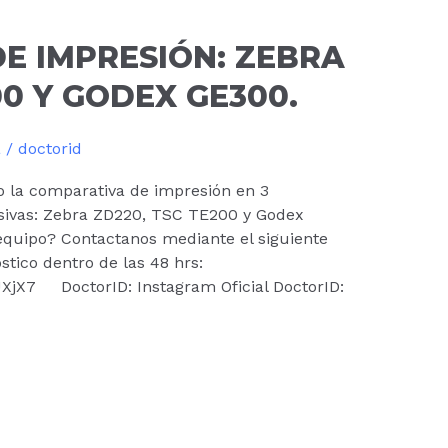
E IMPRESIÓN: ZEBRA
00 Y GODEX GE300.
a
/
doctorid
o la comparativa de impresión en 3
sivas: Zebra ZD220, TSC TE200 y Godex
quipo? Contactanos mediante el siguiente
tico dentro de las 48 hrs:
jX7 DoctorID: Instagram Oficial DoctorID: