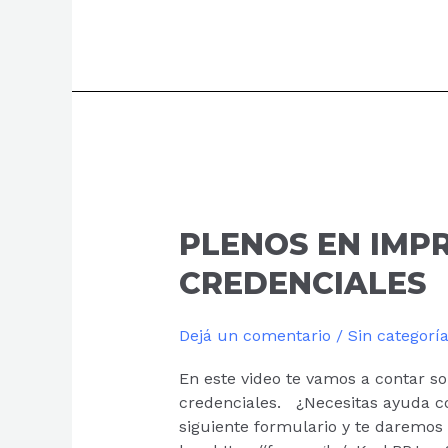
PLENOS
EN
IMPRESORAS
PLENOS EN IMP
DE
CREDENCIALES
CREDENCIALES
Dejá un comentario
/
Sin categorí
En este video te vamos a contar so
credenciales. ¿Necesitas ayuda c
siguiente formulario y te daremos 