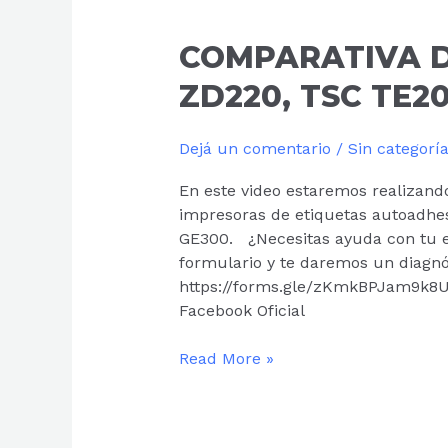
COMPARATIVA
DE
IMPRESIÓN:
COMPARATIVA D
ZEBRA
ZD220, TSC TE2
ZD220,
TSC
TE200
Dejá un comentario
/
Sin categorí
Y
En este video estaremos realizand
GODEX
impresoras de etiquetas autoadhe
GE300.
GE300. ¿Necesitas ayuda con tu e
formulario y te daremos un diagnós
https://forms.gle/zKmkBPJam9k8UX
Facebook Oficial
Read More »