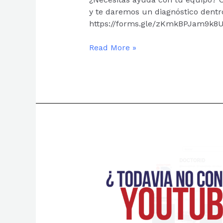
Y
y te daremos un diagnóstico dentro
SL3.
https://forms.gle/zKmkBPJam9k
Read More »
DOCTOR
ID:
¡ENCONTRANOS
EN
YOUTUBE!