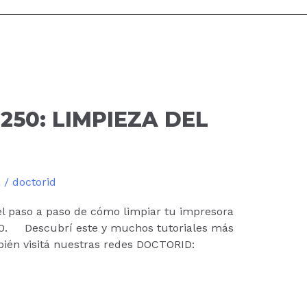
250: LIMPIEZA DEL
a
/
doctorid
el paso a paso de cómo limpiar tu impresora
50. Descubrí este y muchos tutoriales más
ién visitá nuestras redes DOCTORID: