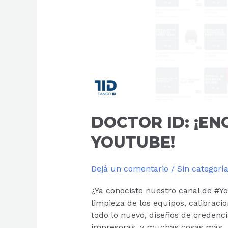
DOCTOR ID: ¡E
YOUTUBE!
Dejá un comentario
/
Sin categorí
¿Ya conociste nuestro canal de #Y
limpieza de los equipos, calibraci
todo lo nuevo, diseños de credencia
impresoras, y muchas cosas má