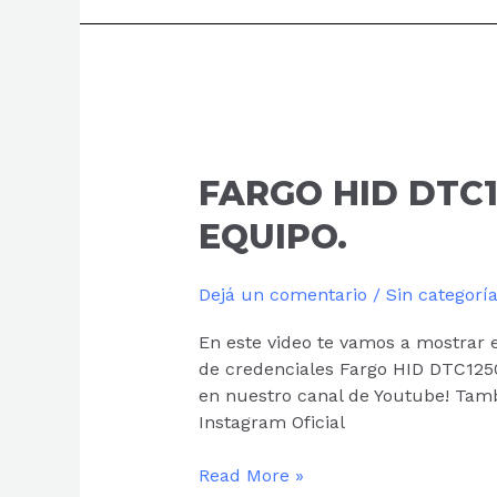
FARGO
HID
DTC1250:
FARGO HID DTC1
LIMPIEZA
EQUIPO.
DEL
EQUIPO.
Dejá un comentario
/
Sin categorí
En este video te vamos a mostrar 
de credenciales Fargo HID DTC12
en nuestro canal de Youtube! Tamb
Instagram Oficial
Read More »