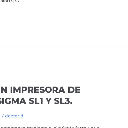
am9k8UXjX7
EN IMPRESORA DE
IGMA SL1 Y SL3.
a
/
doctorid
ontactanos mediante el siguiente formulario