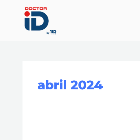
Ir
al
contenido
abril 2024