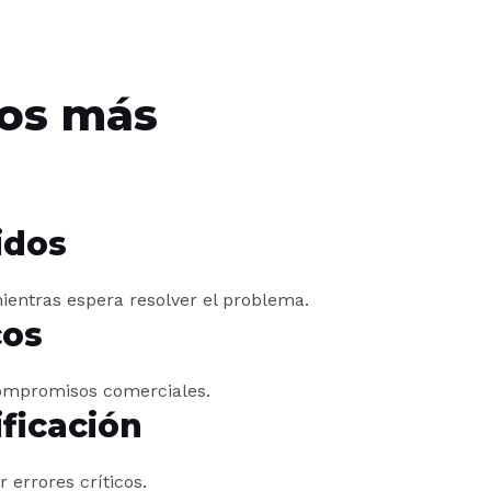
tos más
idos
ientras espera resolver el problema.
cos
ompromisos comerciales.
ificación
errores críticos.