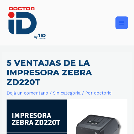
Ir
Main
al
contenido
Men
5 VENTAJAS DE LA
IMPRESORA ZEBRA
ZD220T
Dejá un comentario
/
Sin categoría
/ Por
doctorid