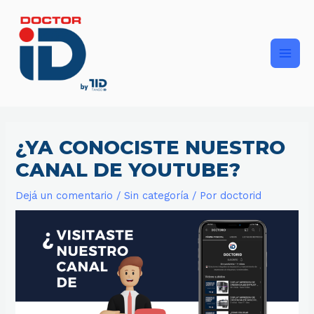
Ir
Main
al
contenido
Men
¿YA CONOCISTE NUESTRO
CANAL DE YOUTUBE?
Dejá un comentario
/
Sin categoría
/ Por
doctorid