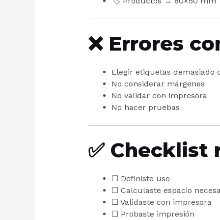
🏷️ Productos → 80×50 mm
❌ Errores c
Elegir etiquetas demasiado 
No considerar márgenes
No validar con impresora
No hacer pruebas
✅ Checklist 
☐ Definiste uso
☐ Calculaste espacio necesa
☐ Validaste con impresora
☐ Probaste impresión