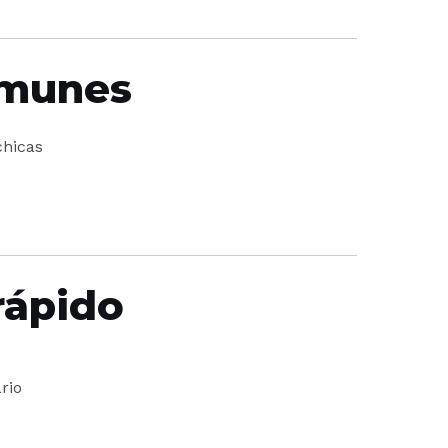
omunes
chicas
rápido
rio