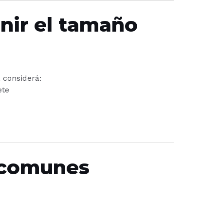
nir el tamaño
, considerá:
ete
 comunes