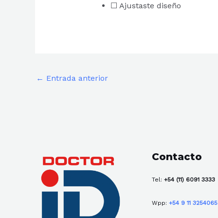
☐ Ajustaste diseño
←
Entrada anterior
Contacto
Tel:
+54 (11) 6091 3333
Wpp:
+54 9 11 325406