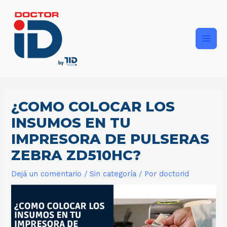
Ir
Main
al
contenido
Men
¿COMO COLOCAR LOS
INSUMOS EN TU
IMPRESORA DE PULSERAS
ZEBRA ZD510HC?
Dejá un comentario
/
Sin categoría
/ Por
doctorid