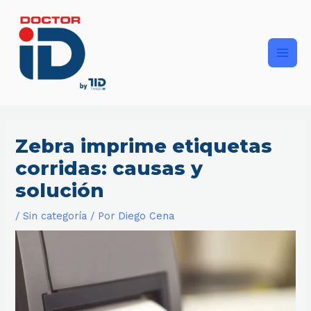
Ir
Main
al
contenido
Men
Zebra imprime etiquetas
corridas: causas y
solución
/
Sin categoría
/ Por
Diego Cena