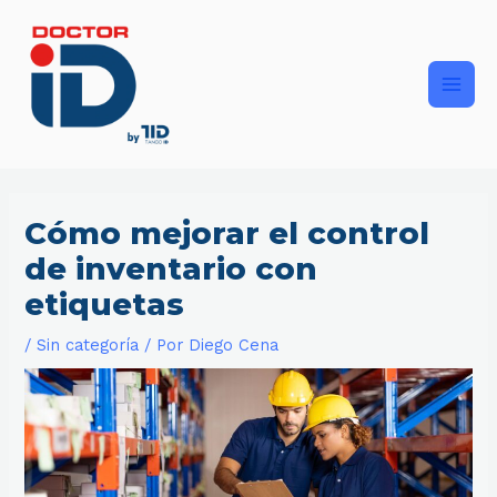
Ir
Main
al
contenido
Men
Cómo mejorar el control
de inventario con
etiquetas
/
Sin categoría
/ Por
Diego Cena