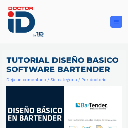
Ir
Main
al
contenido
Men
TUTORIAL DISEÑO BASICO
SOFTWARE BARTENDER
Dejá un comentario
/
Sin categoría
/ Por
doctorid