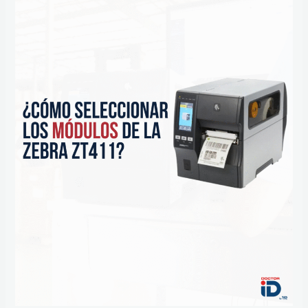
MÓDULOS
DE
LA
ZEBRA
ZT411?