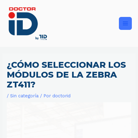
Ir
Main
al
contenido
Men
¿CÓMO SELECCIONAR LOS
MÓDULOS DE LA ZEBRA
ZT411?
/
Sin categoría
/ Por
doctorid