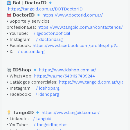
𝗕𝗼𝘁 | 𝗗𝗼𝗰𝘁𝗼𝗿𝗜𝗗
https://tangoid.com.ar/BOTDoctorID
𝗗𝗼𝗰𝘁𝗼𝗿𝗜𝗗
https://www.doctorid.com.ar/
• Soporte y servicios
profesionales:
https://www.tangoid.com.ar/contactenos/
• YouTube:
/ @doctorldoficial
• Instagram:
/ doctoridarg
• Facebook:
https://www.facebook.com/profile.php?…
• X:
/ doctoridarg
𝗜𝗗𝗦𝗵𝗼𝗽
https://www.idshop.com.ar/
• WhatsApp:
https://wa.me/5491127409244
• Catálogos comerciales:
https://www.tangoid.com.ar/QR
• Instagram:
/ idshoparg
• Facebook:
/ idshoparg
𝗧𝗮𝗻𝗴𝗼𝗜𝗗
https://www.tangoid.com.ar/
• LinkedIn:
/ tangoid-
• YouTube:
/ tangoidtarjetas