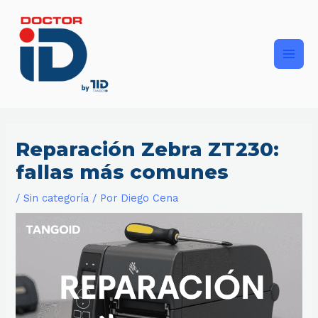
Ir
Main
al
contenido
Men
Reparación Zebra ZT230:
fallas más comunes
/
Sin categoría
/ Por
Diego Cena