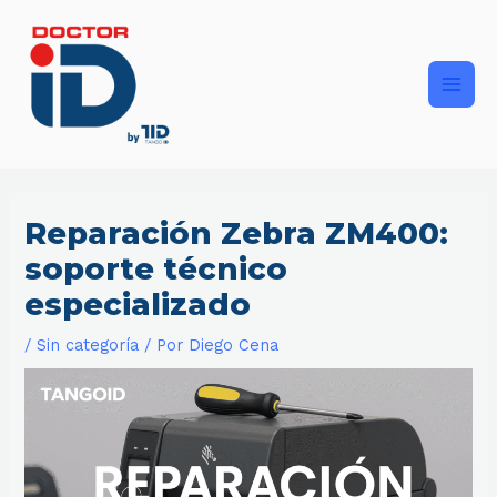
Ir
Main
al
contenido
Men
Reparación Zebra ZM400:
soporte técnico
especializado
/
Sin categoría
/ Por
Diego Cena