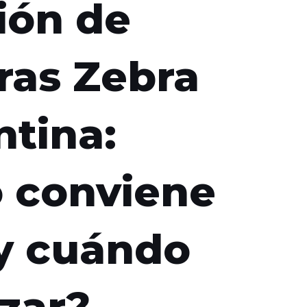
ión de
ras Zebra
ntina:
 conviene
 y cuándo
zar?