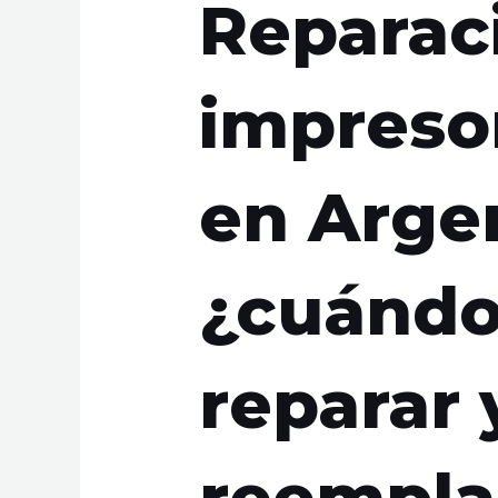
Reparac
impreso
en Arge
¿cuándo
reparar
reempla