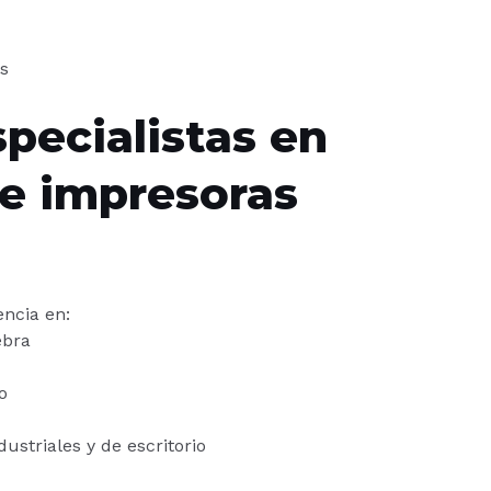
s
specialistas en
de impresoras
ncia en:
ebra
o
ustriales y de escritorio