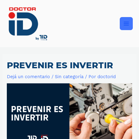
Ir
Main
al
contenido
Men
PREVENIR ES INVERTIR
Dejá un comentario
/
Sin categoría
/ Por
doctorid