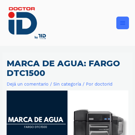
Ir
Main
al
contenido
Men
MARCA DE AGUA: FARGO
DTC1500
Dejá un comentario
/
Sin categoría
/ Por
doctorid