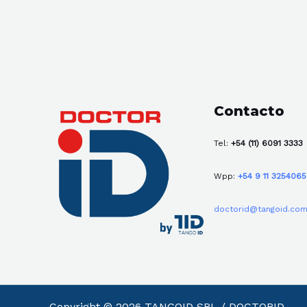
Contacto
Tel:
+54 (11) 6091 3333
Wpp:
+54 9 11 325406
doctorid@tangoid.com
Copyright © 2026 TANGOID SRL / DOCTORID