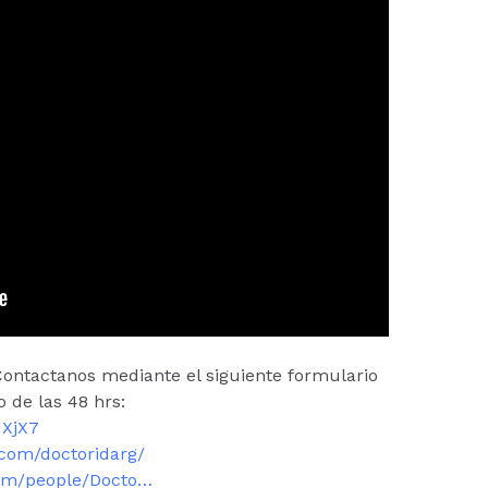
ontactanos mediante el siguiente formulario
 de las 48 hrs:
UXjX7
.com/doctoridarg/
com/people/Docto…