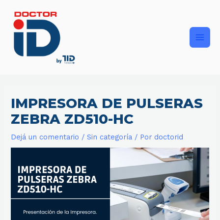
Ir
Main
al
contenido
Men
IMPRESORA DE PULSERAS
ZEBRA ZD510-HC
Dejá un comentario
/
Sin categoría
/ Por
doctorid