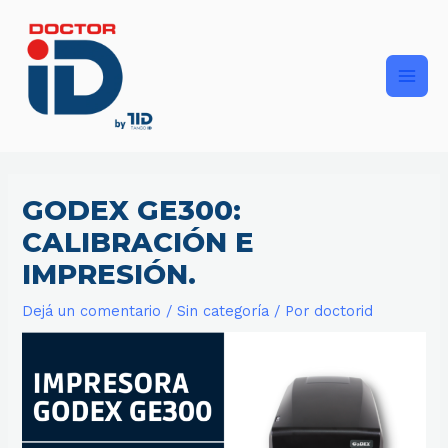
Ir
Main
al
contenido
Men
GODEX GE300:
CALIBRACIÓN E
IMPRESIÓN.
Dejá un comentario
/
Sin categoría
/ Por
doctorid