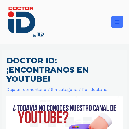
Ir
Main
al
contenido
Men
DOCTOR ID:
¡ENCONTRANOS EN
YOUTUBE!
Dejá un comentario
/
Sin categoría
/ Por
doctorid