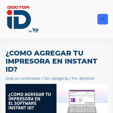
Ir
Main
al
contenido
Men
¿COMO AGREGAR TU
IMPRESORA EN INSTANT
ID?
Dejá un comentario
/
Sin categoría
/ Por
doctorid