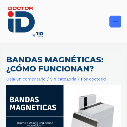
Ir
Main
al
contenido
Men
BANDAS MAGNÉTICAS:
¿CÓMO FUNCIONAN?
Dejá un comentario
/
Sin categoría
/ Por
doctorid