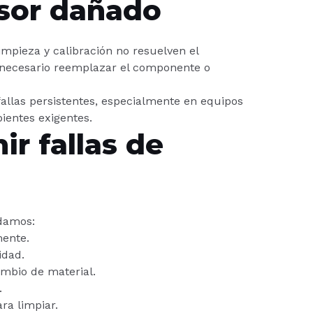
nsor dañado
impieza y calibración no resuelven el
 necesario reemplazar el componente o
llas persistentes, especialmente en equipos
entes exigentes.
r fallas de
damos:
mente.
idad.
mbio de material.
.
ra limpiar.