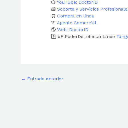
📺
YouTube: DoctorID
🧰
Soporte y Servicios Profesionale
🛒
Compra en línea
👔
Agente Comercial
🌎
Web: DoctorID
#️⃣ #ElPoderDeLoInstantaneo
Tang
←
Entrada anterior