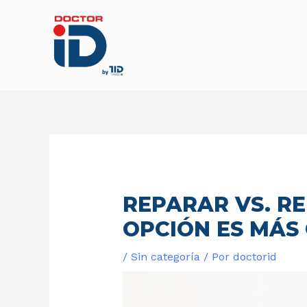
Ir
al
contenido
REPARAR VS. R
OPCIÓN ES MÁS
/
Sin categoría
/ Por
doctorid