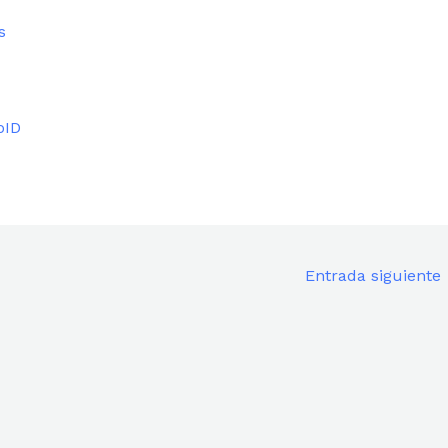
s
oID
Entrada siguiente