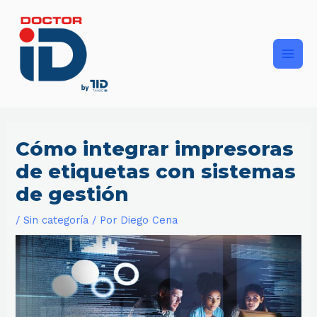
Ir
Main
al
contenido
Men
Cómo integrar impresoras
de etiquetas con sistemas
de gestión
/
Sin categoría
/ Por
Diego Cena