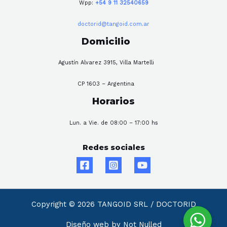
Wpp:
+54 9 11 32540659
doctorid@tangoid.com.ar
Domicilio
Agustín Alvarez 3915, Villa Martelli
CP 1603 – Argentina
Horarios
Lun. a Vie. de 08:00 – 17:00 hs
Redes sociales
Copyright © 2026 TANGOID SRL / DOCTORID
Diseño web by Not Nulled