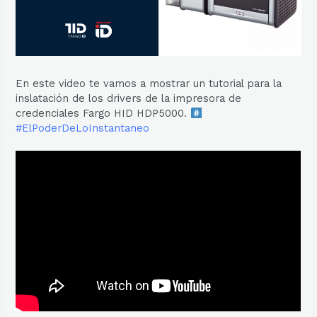
En este video te vamos a mostrar un tutorial para la
inslatación de los drivers de la impresora de
credenciales Fargo HID HDP5000.
#ElPoderDeLoInstantaneo