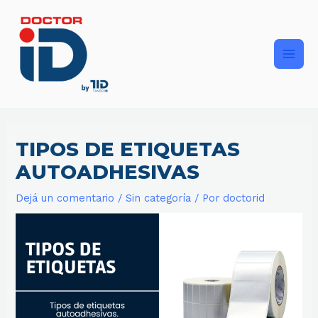
Ir
Main
al
contenido
Men
TIPOS DE ETIQUETAS
AUTOADHESIVAS
Dejá un comentario
/
Sin categoría
/ Por
doctorid